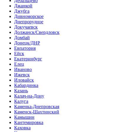
Дебальцево
Джанкой
Джубга
Дивноморское
Днепрорудное
Докучаевск
Должанск/Свердловск
Домбай
Донецк/ДНР
Евпатория
Ейск
Екатеринбург
Елец
Иваново
Ижевск
Иловайск
Кабардинка
Казань
Калач-на-Дону
Калуга
Каменка-Днепровская
Каменск-Шахтинский
Камышин
Кантемировка
Каховка