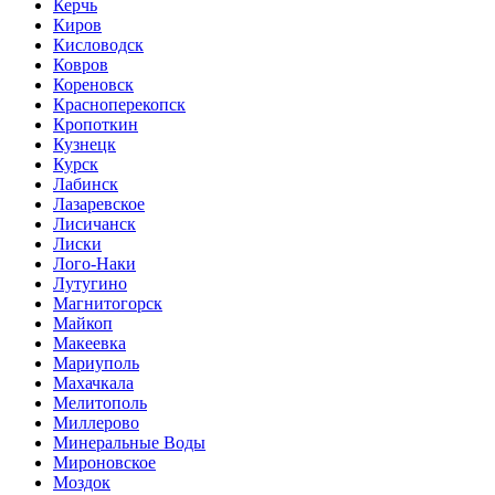
Керчь
Киров
Кисловодск
Ковров
Кореновск
Красноперекопск
Кропоткин
Кузнецк
Курск
Лабинск
Лазаревское
Лисичанск
Лиски
Лого-Наки
Лутугино
Магнитогорск
Майкоп
Макеевка
Мариуполь
Махачкала
Мелитополь
Миллерово
Минеральные Воды
Мироновское
Моздок