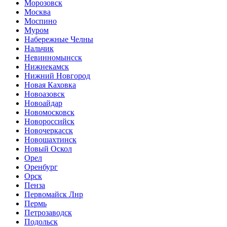
Морозовск
Москва
Моспино
Муром
Набережные Челны
Нальчик
Невинномынсск
Нижнекамск
Нижний Новгород
Новая Каховка
Новоазовск
Новоайдар
Новомосковск
Новороссийск
Новочеркасск
Новошахтинск
Новый Оскол
Орел
Оренбург
Орск
Пенза
Первомайск Лнр
Пермь
Петрозаводск
Подольск