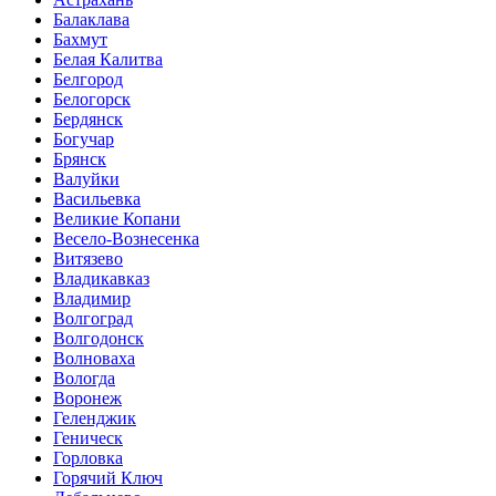
Балаклава
Бахмут
Белая Калитва
Белгород
Белогорск
Бердянск
Богучар
Брянск
Валуйки
Васильевка
Великие Копани
Весело-Вознесенка
Витязево
Владикавказ
Владимир
Волгоград
Волгодонск
Волноваха
Вологда
Воронеж
Геленджик
Геническ
Горловка
Горячий Ключ