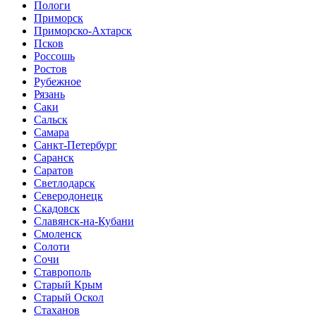
Пологи
Приморск
Приморско-Ахтарск
Псков
Россошь
Ростов
Рубежное
Рязань
Саки
Сальск
Самара
Санкт-Петербург
Саранск
Саратов
Светлодарск
Северодонецк
Скадовск
Славянск-на-Кубани
Смоленск
Солоти
Сочи
Ставрополь
Старый Крым
Старый Оскол
Стаханов