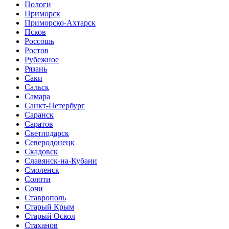
Пологи
Приморск
Приморско-Ахтарск
Псков
Россошь
Ростов
Рубежное
Рязань
Саки
Сальск
Самара
Санкт-Петербург
Саранск
Саратов
Светлодарск
Северодонецк
Скадовск
Славянск-на-Кубани
Смоленск
Солоти
Сочи
Ставрополь
Старый Крым
Старый Оскол
Стаханов