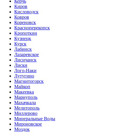
Керчь
Киров
Кисловодск
Ковров
Кореновск
Красноперекопск
Кропоткин
Кузнецк
Курск
Лабинск
Лазаревское
Лисичанск
Лиски
Лого-Наки
Лутугино
Магнитогорск
Майкоп
Макеевка
Мариуполь
Махачкала
Мелитополь
Миллерово
Минеральные Воды
Мироновское
Моздок