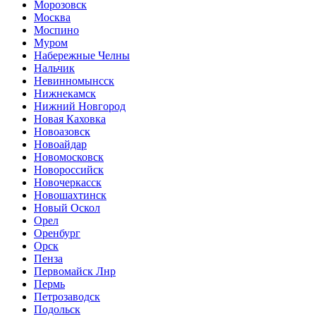
Морозовск
Москва
Моспино
Муром
Набережные Челны
Нальчик
Невинномынсск
Нижнекамск
Нижний Новгород
Новая Каховка
Новоазовск
Новоайдар
Новомосковск
Новороссийск
Новочеркасск
Новошахтинск
Новый Оскол
Орел
Оренбург
Орск
Пенза
Первомайск Лнр
Пермь
Петрозаводск
Подольск