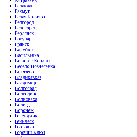
Астрахань
Балаклава
Бахмут
Белая Калитва
Белгород
Белогорск
Бердянск
Богучар
Брянск
Валуйки
Васильевка
Великие Копани
Весело-Вознесенка
Витязево
Владикавказ
Владимир
Волгоград
Волгодонск
Волноваха
Вологда
Воронеж
Геленджик
Геническ
Горловка
Горячий Ключ