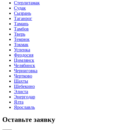
Стерлитамак
Судак
Сызрань
Таганрог
Тамань
Тамбов
Тверь
Темрюк
Токмак
Успенка
Феодосия
Цимлянск
Челябинск
Черниговка
Чертково
Шахты
Шебекино
Элиста
Энергодар
Ялта
Ярославль
Оставьте заявку