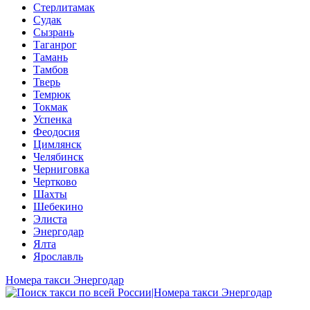
Стерлитамак
Судак
Сызрань
Таганрог
Тамань
Тамбов
Тверь
Темрюк
Токмак
Успенка
Феодосия
Цимлянск
Челябинск
Черниговка
Чертково
Шахты
Шебекино
Элиста
Энергодар
Ялта
Ярославль
Номера такси Энергодар