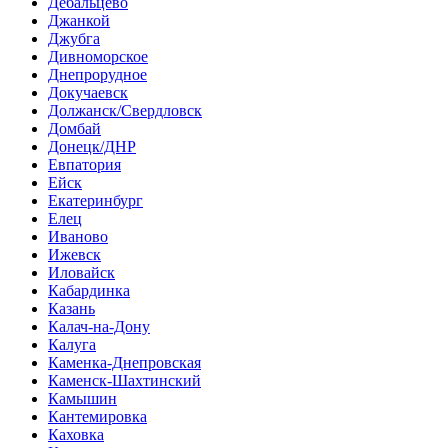
Дебальцево
Джанкой
Джубга
Дивноморское
Днепрорудное
Докучаевск
Должанск/Свердловск
Домбай
Донецк/ДНР
Евпатория
Ейск
Екатеринбург
Елец
Иваново
Ижевск
Иловайск
Кабардинка
Казань
Калач-на-Дону
Калуга
Каменка-Днепровская
Каменск-Шахтинский
Камышин
Кантемировка
Каховка