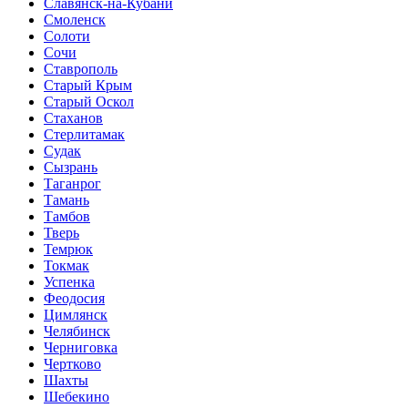
Славянск-на-Кубани
Смоленск
Солоти
Сочи
Ставрополь
Старый Крым
Старый Оскол
Стаханов
Стерлитамак
Судак
Сызрань
Таганрог
Тамань
Тамбов
Тверь
Темрюк
Токмак
Успенка
Феодосия
Цимлянск
Челябинск
Черниговка
Чертково
Шахты
Шебекино