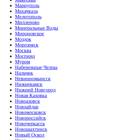
Мариуполь
Махачкала
Мелитополь
Миллерово
Минеральные Воды
Мироновское
Моздок
Морозовск
Москва
Моспино
Муром
Набережные Челны
Нальчик
Невинномынсск
Нижнекамск
Нижний Новгород
Новая Каховка
Новоазовск
Новоайдар
Новомосковск
Новороссийск
Новочеркасск
Новошахтинск
Новый Оскол