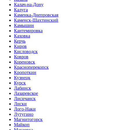
Калач-на-Дону
Калуга
Каменка-Днепровская
Каменск-Шахтинский
Камышин
Кантемировка
Каховка
Керчь
Киров
Кисловодск
Ковров
Кореновск
Красноперекопск
Кропоткин
Кузнецк
Курск
Лабинск
Лазаревское
Лисичанск
Лиски
Лого-Наки
Лутугино
Магнитогорск
Майкоп
Макеевка