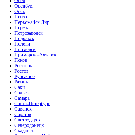
Орел
Оренбург
Орск
Пенза
Первомайск Лнр
Пермь
Петрозаводск
Подольск
Пологи
Приморск
Приморско-Ахтарск
Псков
Россошь
Ростов
Рубежное
Рязань
Саки
Сальск
Самара
Санкт-Петербург
Саранск
Саратов
Светлодарск
Северодонецк
Скадовск