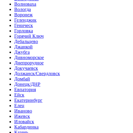
Волноваха
Вологда
Воронеж
Геленджик
Геническ
Горловка
Горячий Ключ
Дебальцево
Джанкой
Джубга
Дивноморское
Днепрорудное
Докучаевск
Должанск/Свердловск
Домбай
Донецк/ДНР
Евпатория
Ейск
Екатеринбург
Елец
Иваново
Ижевск
Иловайск
Кабардинка
Казань