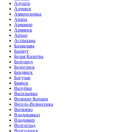
Алушта
Алчевск
Амвросиевка
Анапа
Армавир
Армянск
Архыз
Астрахань
Балаклава
Бахмут
Белая Калитва
Белгород
Белогорск
Бердянск
Богучар
Брянск
Валуйки
Васильевка
Великие Копани
Весело-Вознесенка
Витязево
Владикавказ
Владимир
Волгоград
Волгодонск